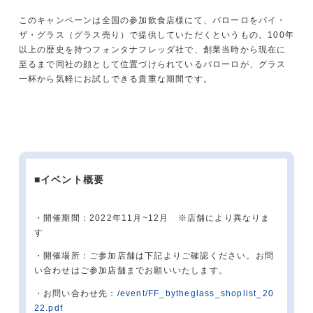
このキャンペーンは全国の参加飲食店様にて、バローロをバイ・
ザ・グラス（グラス売り）で提供していただくというもの。100年
以上の歴史を持つフォンタナフレッダ社で、創業当時から現在に
至るまで同社の顔として位置づけられているバローロが、グラス
一杯から気軽にお試しできる貴重な期間です。
■
イベント概要
・
開催期間：2022年11月~12月 ※店舗により異なりま
す
・
開催場所：ご参加店舗は下記よりご確認ください。お問
い合わせはご参加店舗までお願いいたします。
・
お問い合わせ先：
/event/FF_bytheglass_shoplist_20
22.pdf