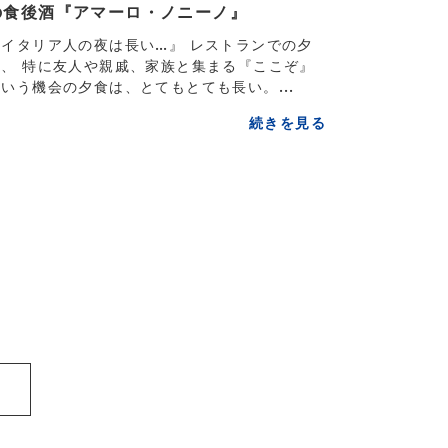
の食後酒『アマーロ・ノニーノ』
『イタリア人の夜は長い…』 レストランでの夕
食、 特に友人や親戚、家族と集まる『ここぞ』
という機会の夕食は、とてもとても長い。...
続きを見る