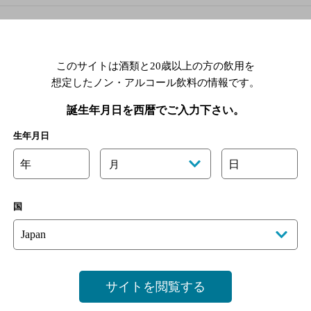
州
1976年
創業年
このサイトは酒類と20歳以上の方の飲用を
想定したノン・アルコール飲料の情報です。
誕生年月日を西暦でご入力下さい。
生年月日
ルプスのリヴィエラ"で造られるネッビオーロ ヴァッレ・ダオス
年
日
月
イン
国
ドナスは80軒の農家からなる
ン用のブドウ畑としては非常
サイトを閲覧する
生み出す秘訣。各農家が、自
らブドウの世話をしています