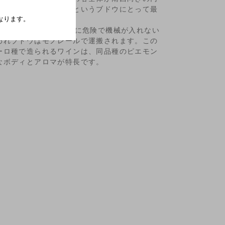
な太陽光を確保できるというブドウにとって最
になります。
度以上あり、作業も非常に危険で機械が入れない
われブドウはモノレールで運搬されます。この
ーロ種で造られるワインは、同品種のピエモン
なボディとアロマが特長です。