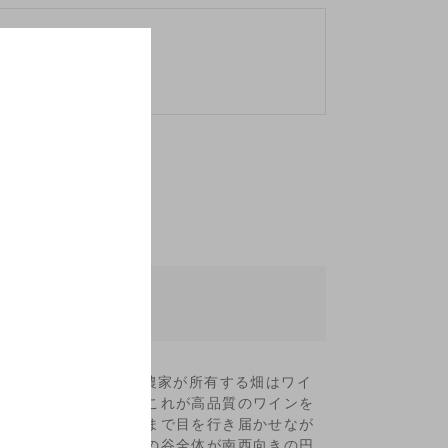
タ・ドナス
協同組合です。1軒の農家が所有する畑はワイ
に小さな区画ですが、これが高品質のワインを
分の広くない畑の隅々まで目を行き届かせなが
。また、畑のある部分の谷全体が南西向きの円