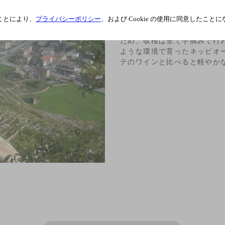
形劇場型になっており、十分
高の条件となっています。
ことにより、
プライバシーポリシー
、および Cookie の使用に同意したこと
畑は急な箇所では傾斜が45
ため、収穫は全て手摘みで行
ような環境で育ったネッビオ
テのワインと比べると軽やか