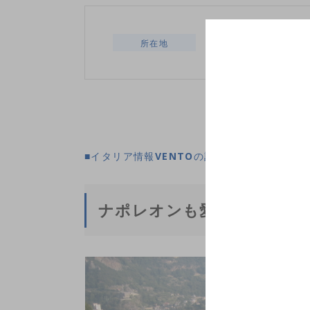
ヴァッレ･ダオスタ
所在地
■イタリア情報VENTOの記事はこちら→"ア
ナポレオンも愛した山のワ