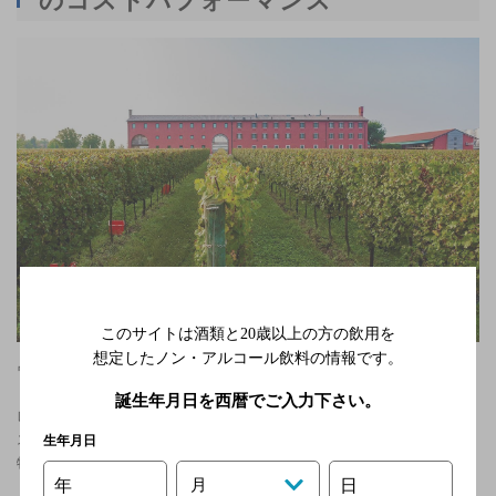
このサイトは酒類と20歳以上の方の飲用を
想定したノン・アルコール飲料の情報です。
ワイナリーの周りに広がるブドウ畑
誕生年月日を西暦でご入力下さい。
レ・モンデ社のワインは国内外から評価が高く、またその圧倒的なコ
ストパフォーマンスでも注目されています。
生年月日
特にピノ・ビアンコは、リーズナブルな価格ながら、ワインガイド
年
日
月
「ガンベロ・ロッソ誌」で何度も最高評価トレ・ビッキエーリを受賞