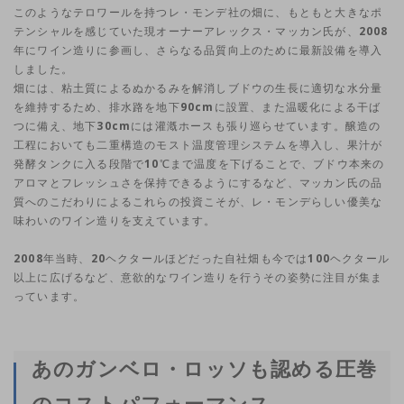
このようなテロワールを持つレ・モンデ社の畑に、もともと大きなポ
テンシャルを感じていた現オーナーアレックス・マッカン氏が、2008
年にワイン造りに参画し、さらなる品質向上のために最新設備を導入
しました。
畑には、粘土質によるぬかるみを解消しブドウの生長に適切な水分量
を維持するため、排水路を地下90cmに設置、また温暖化による干ば
つに備え、地下30cmには灌漑ホースも張り巡らせています。醸造の
工程においても二重構造のモスト温度管理システムを導入し、果汁が
発酵タンクに入る段階で10℃まで温度を下げることで、ブドウ本来の
アロマとフレッシュさを保持できるようにするなど、マッカン氏の品
質へのこだわりによるこれらの投資こそが、レ・モンデらしい優美な
味わいのワイン造りを支えています。
2008年当時、20ヘクタールほどだった自社畑も今では100ヘクタール
以上に広げるなど、意欲的なワイン造りを行うその姿勢に注目が集ま
っています。
あのガンベロ・ロッソも認める圧巻
のコストパフォーマンス