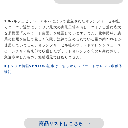
1962年ジュゼッペ・アルバによって設立されたオランフリーゼル社。
カターニア近郊にシチリア最大の青果工場を有し、エトナ山麓に広大
な果樹園「カルミート農園」を経営しています。また、化学肥料、農
薬の使用を自社で厳しく制限。法律で定められている量の約20％しか
使用していません。オランフリーゼル社のブラッドオレンジジュース
は、シチリア島東部で収穫したブラッドオレンジを旬の時期に搾り、
急速冷凍したもの。濃縮還元ではありません。
■イタリア情報VENTOの記事はこちらから→ブラッドオレンジ収穫体
験記
商品リストはこちら