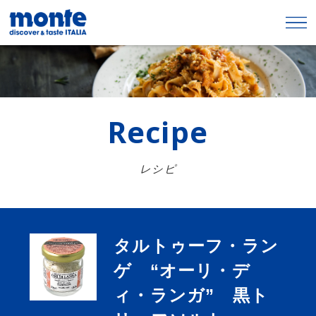
Recipe
レシピ
タルトゥーフ・ラン
ゲ “オーリ・デ
ィ・ランガ” 黒ト