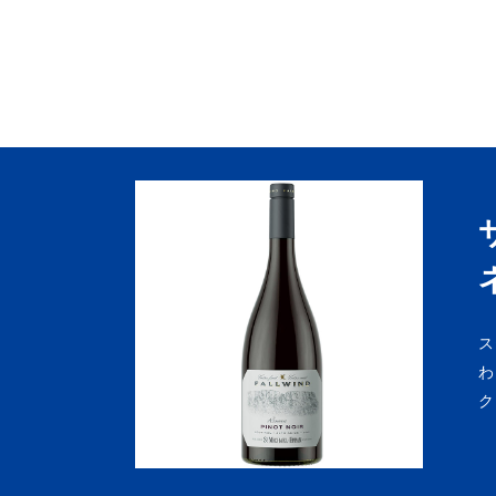
ス
わ
ク