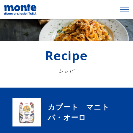
Recipe
レシピ
カプート マニト
バ・オーロ