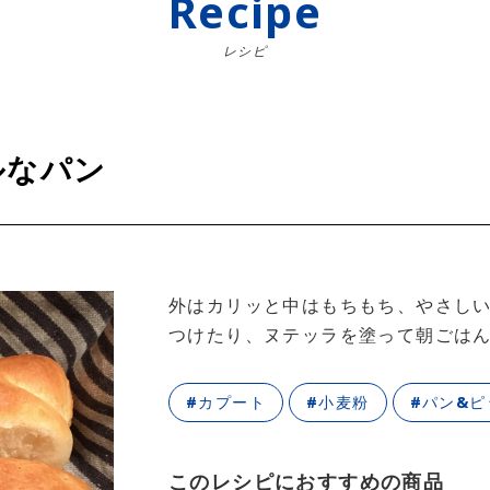
Recipe
レシピ
ルなパン
外はカリッと中はもちもち、やさし
つけたり、ヌテッラを塗って朝ごは
#カプート
#小麦粉
#パン&ピ
このレシピにおすすめの商品