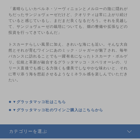
「素晴らしいカベルネ・ソーヴィニョンとメルローの陰に隠れが
ちだったサンジョヴェーゼだけど、クオリティは常に上がり続け
ていると感じているし、まだまだ良くなるだろう。それを見越し
て、サンジョヴェーゼの栽培についても、畑の整備や拡張などの
投資を行ってきているんだ」
トスカーナらしい風景に加え、きれいな海にも近い。そんな大自
然とそれが育むワインにあのミック・ジャガーが魅了され、毎年
バカンスに訪れることでも一躍有名になったトスカーナ・ボルゲ
リ。伝統と革新が融合するグラッタマッコ・スペリオーレの、リ
リース直後でも感じる力強くも優美でしなやかな味わいと、それ
に寄り添う海を想起させるようなミネラル感を楽しんでいただき
たい。
▼グラッタマッコ社はこちら
▼グラッタマッコ社のワインご購入はこちらから
カテゴリーを選ぶ