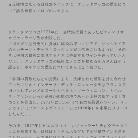
▲丘陵地に広がる自社畑をバックに、グラッタマッコの歴史につ
いて語る統括エノロゴのルカさん
グラッタマッコは1977年に、当時銀行員であったピエルマリオ・
カヴァッラーリ氏が創設した。
「ボルゲリは歴史的に貴族に馴染み深いエリアで、サッシカイア
のインチーサ・デッラ・ロッケッタ家に代表されるように、その
昔は他国の貴族に謁見するときに持参するワインを造っていたん
だよ。」グラッタマッコの統括エノロゴを務めるルカさんはそう
語ると、ボルゲリの歴史についてさらにこう続けた。
「各国の貴族たちとの交流により、洗練された感覚を持ち合わせ
ていたマリオ・インチーサ・デッラ・ロッケッタ氏はフランスで
用いられていたメルローやカベルネ・ソーヴィニョン、カベル
ネ・フランといった品種が未開の地であった山林の畑でうまく育
つことを見出し、1972年にボルゲリで初の高品質赤ワイン、サッ
シカイア（ファーストヴィンテージは1968年）を市場にリリース
したんだ。」
その後、1977年にピエルマリオ・カヴァッラーリ氏がグラッタマ
ッコを創業する。目標はもちろんボルゲリで高品質ワインを造る
ことだったが、その為にはテヌータ・サン・グイドのサッシカイ