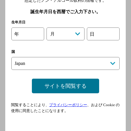
想定したノン・アルコール飲料の情報です。
1990年）ともノウハウを共有し友好関係を築いていき、ボルゲリ
全体の成長に大きく貢献した。1994年になると、それまで白ワイ
誕生年月日を西暦でご入力下さい。
ンとロゼワインしかなかったボルゲリDOCに赤ワインが追加され
たことは、カヴァッラーリ氏の尽力によるところが大きいと言え
生年月日
るだろう。さらに1997年にはボルゲリで初のオーガニック認証を
受ける。
年
月
日
国
サイトを閲覧する
閲覧することにより、
プライバシーポリシー
、および Cookie の
使用に同意したことになります。