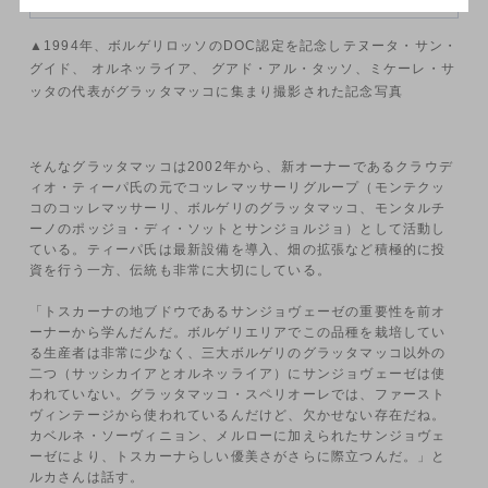
▲1994年、ボルゲリロッソのDOC認定を記念しテヌータ・サン・
グイド、 オルネッライア、 グアド・アル・タッソ、ミケーレ・サ
ッタの代表がグラッタマッコに集まり撮影された記念写真
そんなグラッタマッコは2002年から、新オーナーであるクラウデ
ィオ・ティーパ氏の元でコッレマッサーリグループ（モンテクッ
コのコッレマッサーリ、ボルゲリのグラッタマッコ、モンタルチ
ーノのポッジョ・ディ・ソットとサンジョルジョ）として活動し
ている。ティーパ氏は最新設備を導入、畑の拡張など積極的に投
資を行う一方、伝統も非常に大切にしている。
「トスカーナの地ブドウであるサンジョヴェーゼの重要性を前オ
ーナーから学んだんだ。ボルゲリエリアでこの品種を栽培してい
る生産者は非常に少なく、三大ボルゲリのグラッタマッコ以外の
二つ（サッシカイアとオルネッライア）にサンジョヴェーゼは使
われていない。グラッタマッコ・スペリオーレでは、ファースト
ヴィンテージから使われているんだけど、欠かせない存在だね。
カベルネ・ソーヴィニョン、メルローに加えられたサンジョヴェ
ーゼにより、トスカーナらしい優美さがさらに際立つんだ。」と
ルカさんは話す。