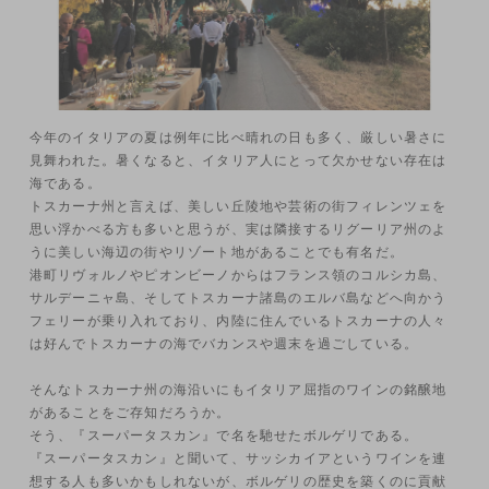
今年のイタリアの夏は例年に比べ晴れの日も多く、厳しい暑さに
見舞われた。暑くなると、イタリア人にとって欠かせない存在は
海である。
トスカーナ州と言えば、美しい丘陵地や芸術の街フィレンツェを
思い浮かべる方も多いと思うが、実は隣接するリグーリア州のよ
うに美しい海辺の街やリゾート地があることでも有名だ。
港町リヴォルノやピオンビーノからはフランス領のコルシカ島、
サルデーニャ島、そしてトスカーナ諸島のエルバ島などへ向かう
フェリーが乗り入れており、内陸に住んでいるトスカーナの人々
は好んでトスカーナの海でバカンスや週末を過ごしている。
そんなトスカーナ州の海沿いにもイタリア屈指のワインの銘醸地
があることをご存知だろうか。
そう、『スーパータスカン』で名を馳せたボルゲリである。
『スーパータスカン』と聞いて、サッシカイアというワインを連
想する人も多いかもしれないが、ボルゲリの歴史を築くのに貢献