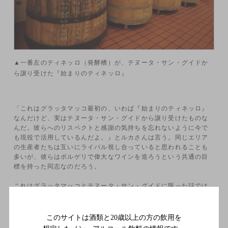
▲一番左のティネッロ（発酵槽）が、テヌータ・サン・グイドか
ら譲り受けた『始まりのティネッロ』
「これはグラッタマッコ最初の、いわば『始まりのティネッロ』
なんだけど、実はテヌータ・サン・グイドから譲り受けたものな
んだ。彼らへのリスペクトと感謝の気持ちを忘れないように今で
も現役で活用しているんだよ。』とルカさんは言う。同じエリア
の生産者たちは互いにライバル視し合っていると思われることも
多いが、彼らはボルゲリで偉大なワインを造ろうという共通の目
標を持った同志なのだろう。
これはグラッタマッコとテヌータ・サン・グイドに限った話では
なく、ボルゲリの成長のために、グラッタマッコ以降の生産者た
ちに対しても、積極的にコミュニケーションを取り、参入しやす
くなるよう好意的に迎え入れたのである。実際、オルネッライア
このサイトは酒類と20歳以上の方の飲用を
（ファーストヴィンテージ1985年）やグアド・アル・タッソ（同