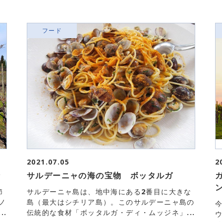
フード
2021.07.05
2
々
サルデーニャの海の宝物 ボッタルガ
節
サルデーニャ島は、地中海にある2番目に大きな
ノ
島（最大はシチリア島）。このサルデーニャ島の
.
伝統的な食材「ボッタルガ・ディ・ムッジネ」...