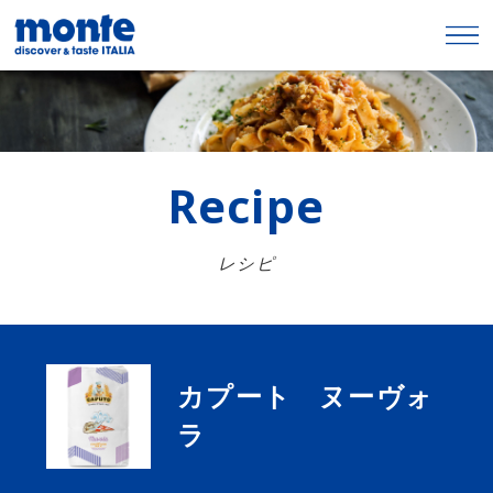
Recipe
レシピ
カプート ヌーヴォ
ラ