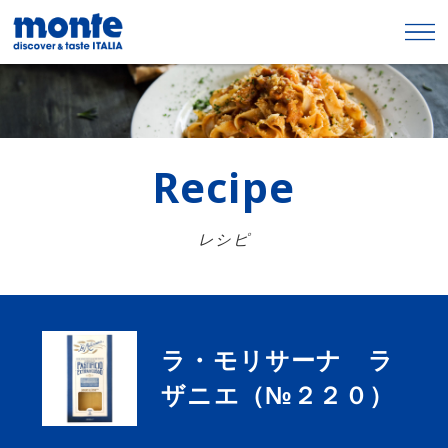
Recipe
レシピ
ラ・モリサーナ ラ
ザニエ（№２２０）