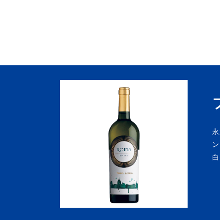
永
ン
白