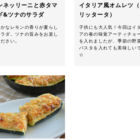
ンネッリーニと赤タマ
イタリア風オムレツ（
ギ&ツナのサラダ
リッタータ）
やかなレモンの香りが夏らし
子供にも大人気！今回はイ
サラダ。ツナの旨みをお楽し
アの春の味覚アーティチョ
ください。
を入れましたが、季節の野
パスタを入れても美味しい
☆