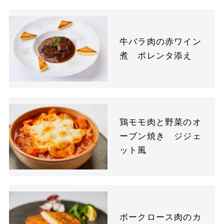
牛バラ肉の赤ワイン
煮 ポレンタ添え
鶏モモ肉と野菜のオ
ーブン焼き ジジェ
ット風
ポークロース肉のカ