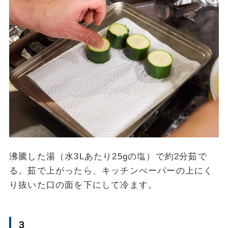
沸騰した湯（水3Lあたり25gの塩）で約2分茹で
る。茹で上がったら、キッチンぺーパーの上にく
り抜いた口の面を下にして冷ます。
３