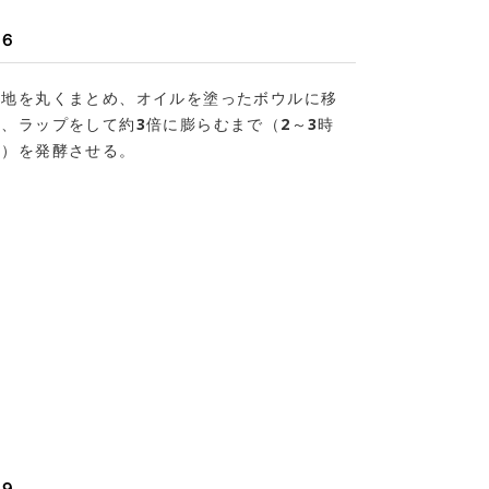
６
生地を丸くまとめ、オイルを塗ったボウルに移
し、ラップをして約3倍に膨らむまで（2～3時
間）を発酵させる。
９