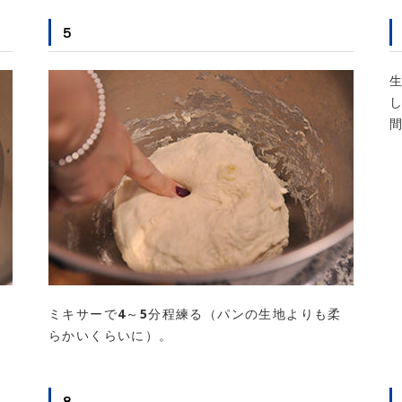
５
、
ミキサーで4～5分程練る（パンの生地よりも柔
らかいくらいに）。
８