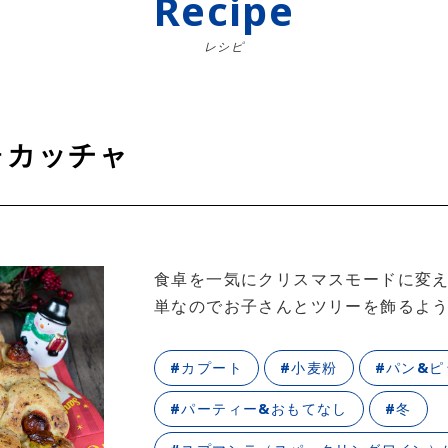
Recipe
レシピ
ォカッチャ
食卓を一気にクリスマスモードに変え
単なのでお子さんとツリーを飾るよ
#カプート
#小麦粉
#パン&ピ
#パーティー&おもてなし
#冬