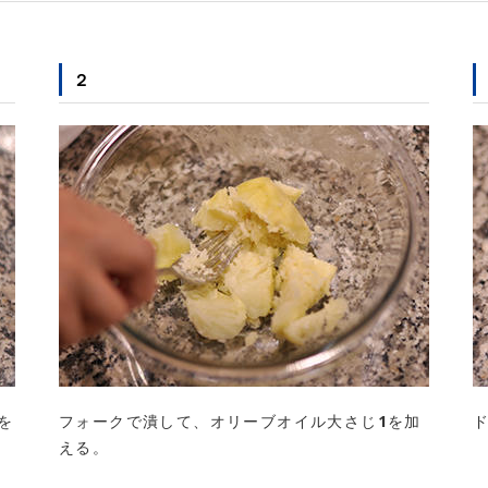
２
を
フォークで潰して、オリーブオイル大さじ1を加
える。