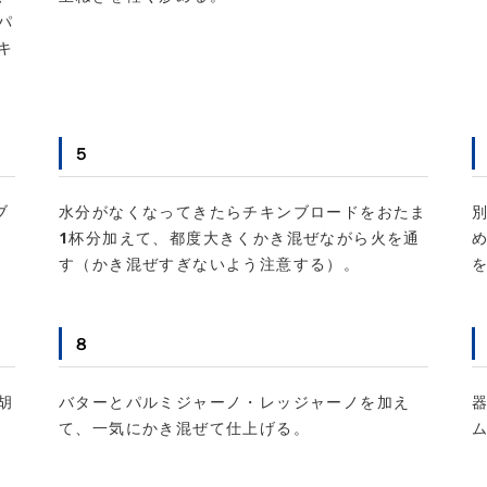
パ
キ
５
ブ
水分がなくなってきたらチキンブロードをおたま
1杯分加えて、都度大きくかき混ぜながら火を通
す（かき混ぜすぎないよう注意する）。
８
胡
バターとパルミジャーノ・レッジャーノを加え
て、一気にかき混ぜて仕上げる。