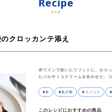
Recipe
レシピ
鰻のクロッカンテ添え
赤ワインで炊いたリゾットに、かり
たバルサミコクリームを合わせた、
#米
#魚介類
#リゾット
このレシピにおすすめの商品