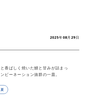
2025年08月29日
っと香ばしく焼いた鰻と甘みが詰まっ
コンビーネーション抜群の一皿。
#夏