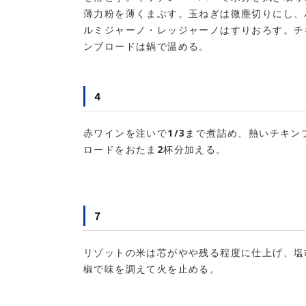
薄力粉を薄くまぶす。玉ねぎは微塵切りにし、
ルミジャーノ・レッジャーノはすりおろす。チ
ンブロードは鍋で温める。
４
赤ワインを注いで1/3まで煮詰め、熱いチキン
ロードをおたま2杯分加える。
７
リゾットの米は芯がやや残る程度に仕上げ、塩
椒で味を調えて火を止める。