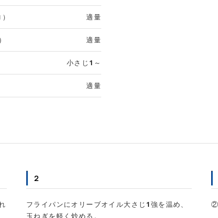
ロ）
適量
）
適量
小さじ1～
適量
２
れ
フライパンにオリーブオイル大さじ1強を温め、
、
玉ねぎを軽く炒める。