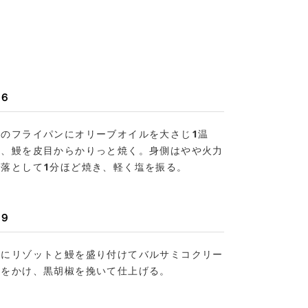
６
別のフライパンにオリーブオイルを大さじ1温
め、鰻を皮目からかりっと焼く。身側はやや火力
を落として1分ほど焼き、軽く塩を振る。
９
器にリゾットと鰻を盛り付けてバルサミコクリー
ムをかけ、黒胡椒を挽いて仕上げる。