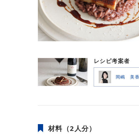
レシピ考案者
岡嶋 美
材料（2人分）