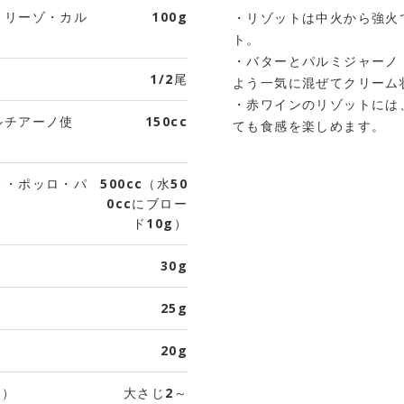
・リーゾ・カル
100g
・リゾットは中火から強火
ト。
・バターとパルミジャーノ
1/2尾
よう一気に混ぜてクリーム
・赤ワインのリゾットには
ルチアーノ使
150cc
ても食感を楽しめます。
ィ・ポッロ・パ
500cc（水50
0ccにブロー
ド10g）
30g
25g
20g
5）
大さじ2～