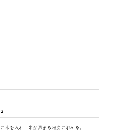
３
②に米を入れ、米が温まる程度に炒める。