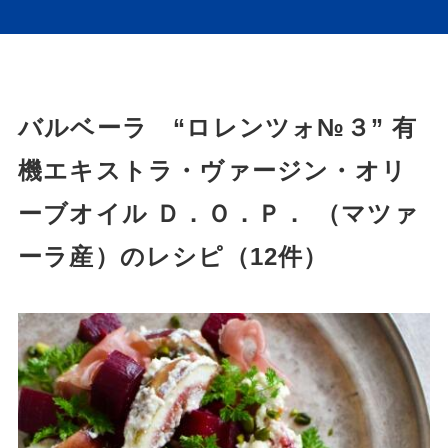
バルベーラ “ロレンツォ№３” 有
機エキストラ・ヴァージン・オリ
ーブオイル Ｄ．Ｏ．Ｐ． （マツァ
ーラ産）のレシピ（12件）