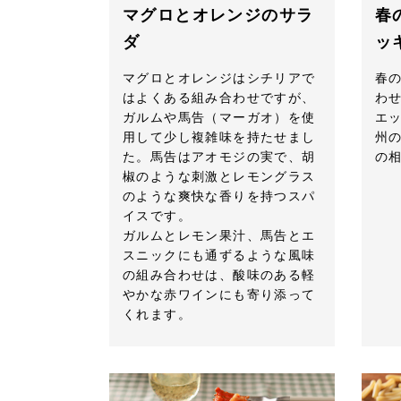
マグロとオレンジのサラ
春
ダ
ッ
マグロとオレンジはシチリアで
春
はよくある組み合わせですが、
わ
ガルムや馬告（マーガオ）を使
エ
用して少し複雑味を持たせまし
州
た。馬告はアオモジの実で、胡
の
椒のような刺激とレモングラス
のような爽快な香りを持つスパ
イスです。
ガルムとレモン果汁、馬告とエ
スニックにも通ずるような風味
の組み合わせは、酸味のある軽
やかな赤ワインにも寄り添って
くれます。