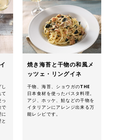
イ
焼き海苔と干物の和風メ
ッツェ・リングイネ
グし
干物、海苔、ショウガのTHE
れて
日本食材を使ったパスタ料理。
使っ
アジ、ホッケ、鮭などの干物を
訣で
イタリアンにアレンジ出来る万
理に
能レシピです。
理と