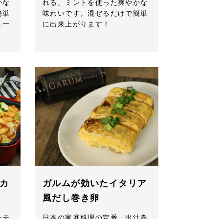
かな
れる、ミントを使った爽やかな
簡単
味わいです。混ぜるだけで簡単
う一
に出来上がります！
カ
ガルムが効いたイタリア
風だし巻き卵
たチ
日本の家庭料理の定番、出汁巻