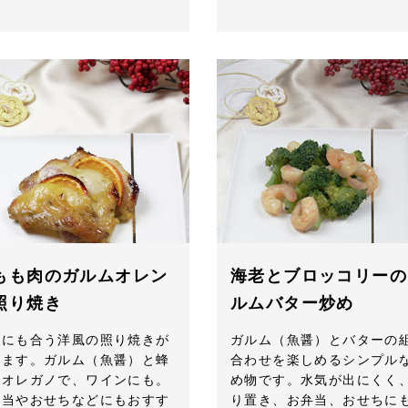
もも肉のガルムオレン
海老とブロッコリーの
照り焼き
ルムバター炒め
飯にも合う洋風の照り焼きが
ガルム（魚醤）とバターの
来ます。ガルム（魚醤）と蜂
合わせを楽しめるシンプル
とオレガノで、ワインにも。
め物です。水気が出にくく
弁当やおせちなどにもおすす
り置き、お弁当、おせちに