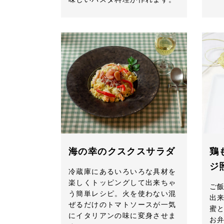
海の幸のクスクスサラダ
鶏
ジ
冷蔵庫にあるいろいろな具材を
楽しくトッピングして出来ちゃ
ご
う簡単レシピ。火を使わない混
出
ぜるだけのトマトソースが一気
蜜
にイタリアンの味に変身させま
お