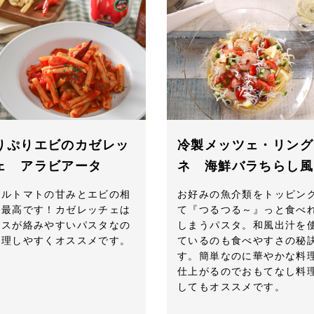
りぷりエビのカゼレッ
冷製メッツェ・リング
ェ アラビアータ
ネ 海鮮バラちらし風
ールトマトの甘みとエビの相
お好みの魚介類をトッピン
が最高です！カゼレッチェは
て『つるつる～』っと食べ
ースが絡みやすいパスタなの
しまうパスタ。和風出汁を
調理しやすくオススメです。
ているのも食べやすさの秘
す。簡単なのに華やかな料
仕上がるのでおもてなし料
してもオススメです。