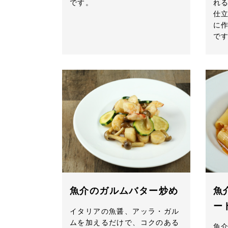
です。
れ
仕
に
で
魚介のガルムバター炒め
魚
ー
イタリアの魚醤、アッラ・ガル
ムを加えるだけで、コクのある
魚