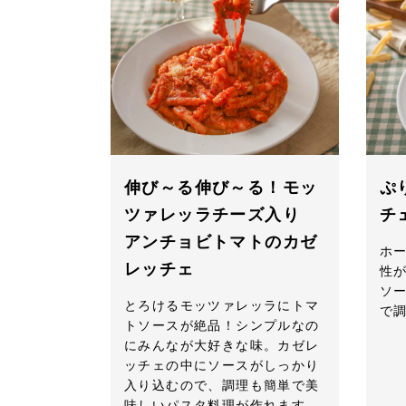
伸び～る伸び～る！モッ
ぷ
ツァレッラチーズ入り
チ
アンチョビトマトのカゼ
ホ
レッチェ
性
ソ
とろけるモッツァレッラにトマ
で
トソースが絶品！シンプルなの
にみんなが大好きな味。カゼレ
ッチェの中にソースがしっかり
入り込むので、調理も簡単で美
味しいパスタ料理が作れます。