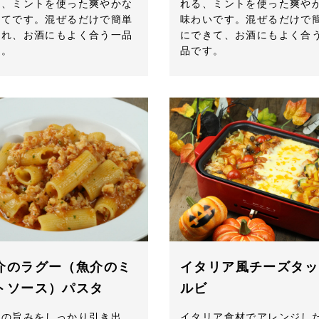
る、ミントを使った爽やかな
れる、ミントを使った爽や
立てです。混ぜるだけで簡単
味わいです。混ぜるだけで
作れ、お酒にもよく合う一品
にできて、お酒にもよく合
す。
品です。
介のラグー（魚介のミ
イタリア風チーズタッ
トソース）パスタ
ルビ
介の旨みをしっかり引き出
イタリア食材でアレンジし