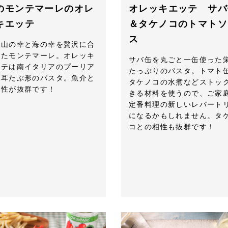
のモンテマーレのオレ
オレッキエッテ サバ
キエッテ
＆タケノコのトマトソ
ス
の山の幸と海の幸を贅沢に合
せたモンテマーレ。オレッキ
サバ缶を丸ごと一缶使った
ッテは南イタリアのプーリア
たっぷりのパスタ。トマト
の耳たぶ形のパスタ。魚介と
タケノコの水煮などストッ
相性が抜群です！
きる材料を使うので、ご家
定番料理の新しいレパート
になるかもしれません。タ
コとの相性も抜群です！