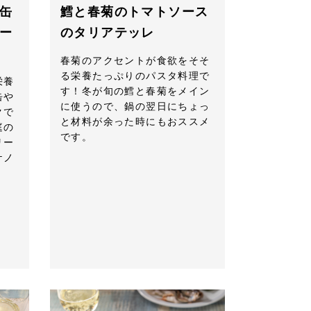
缶
鱈と春菊のトマトソース
ー
のタリアテッレ
春菊のアクセントが食欲をそそ
る栄養たっぷりのパスタ料理で
栄養
す！冬が旬の鱈と春菊をメイン
缶や
に使うので、鍋の翌日にちょっ
クで
と材料が余った時にもおススメ
庭の
です。
リー
ケノ