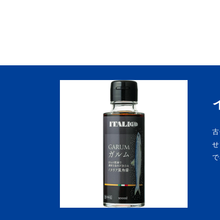
古
せ
で